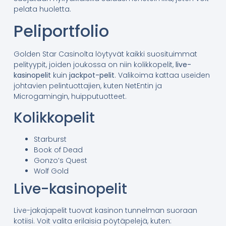
pelata huoletta.
Peliportfolio
Golden Star Casinolta löytyvät kaikki suosituimmat
pelityypit, joiden joukossa on niin kolikkopelit,
live-
kasinopelit
kuin
jackpot-pelit
. Valikoima kattaa useiden
johtavien pelintuottajien, kuten NetEntin ja
Microgamingin, huipputuotteet.
Kolikkopelit
Starburst
Book of Dead
Gonzo’s Quest
Wolf Gold
Live-kasinopelit
Live-jakajapelit tuovat kasinon tunnelman suoraan
kotiisi. Voit valita erilaisia pöytäpelejä, kuten: