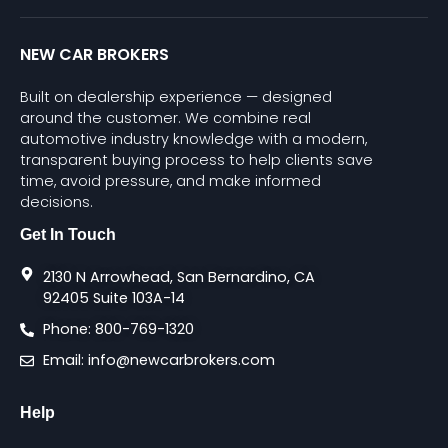
NEW CAR BROKERS
Built on dealership experience — designed
around the customer. We combine real
automotive industry knowledge with a modern,
transparent buying process to help clients save
time, avoid pressure, and make informed
decisions.
Get In Touch
2130 N Arrowhead, San Bernardino, CA
92405 Suite 103A-14
Phone: 800-769-1320
Email: info@newcarbrokers.com
Help