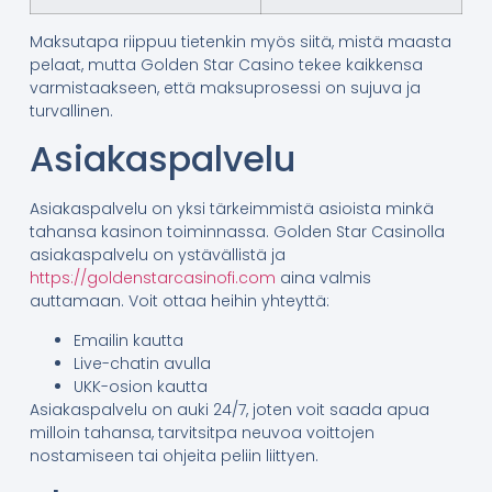
Maksutapa riippuu tietenkin myös siitä, mistä maasta
pelaat, mutta Golden Star Casino tekee kaikkensa
varmistaakseen, että maksuprosessi on sujuva ja
turvallinen.
Asiakaspalvelu
Asiakaspalvelu on yksi tärkeimmistä asioista minkä
tahansa kasinon toiminnassa. Golden Star Casinolla
asiakaspalvelu on ystävällistä ja
https://goldenstarcasinofi.com
aina valmis
auttamaan. Voit ottaa heihin yhteyttä:
Emailin kautta
Live-chatin avulla
UKK-osion kautta
Asiakaspalvelu on auki 24/7, joten voit saada apua
milloin tahansa, tarvitsitpa neuvoa voittojen
nostamiseen tai ohjeita peliin liittyen.