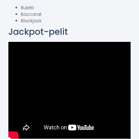
Ruletti
Baccarat
Blackjack
Jackpot-pelit