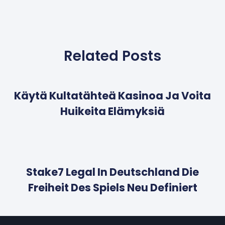
Related Posts
Käytä Kultatähteä Kasinoa Ja Voita
Huikeita Elämyksiä
Stake7 Legal In Deutschland Die
Freiheit Des Spiels Neu Definiert