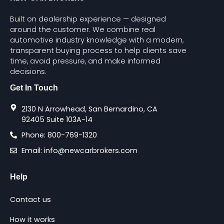
Built on dealership experience — designed
around the customer. We combine real
automotive industry knowledge with a modern,
transparent buying process to help clients save
time, avoid pressure, and make informed
decisions.
Get In Touch
2130 N Arrowhead, San Bernardino, CA
92405 Suite 103A-14
Phone: 800-769-1320
Email: info@newcarbrokers.com
Help
Contact us
How it works