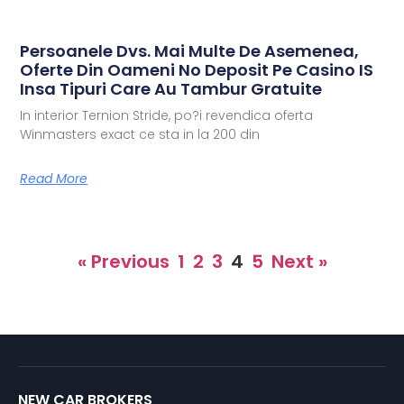
Persoanele Dvs. Mai Multe De Asemenea,
Oferte Din Oameni No Deposit Pe Casino IS
Insa Tipuri Care Au Tambur Gratuite
In interior Ternion Stride, po?i revendica oferta
Winmasters exact ce sta in la 200 din
Read More
« Previous
1
2
3
4
5
Next »
NEW CAR BROKERS